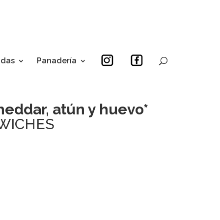
idas
Panadería
heddar, atún y huevo*
WICHES