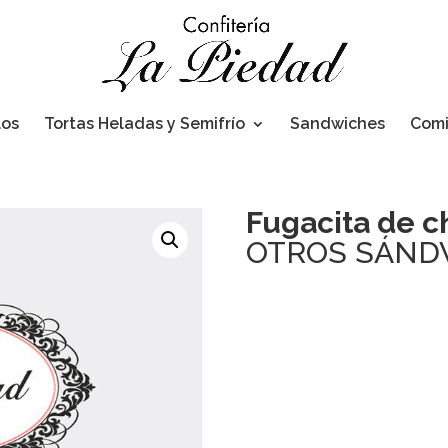
los
Tortas Heladas y Semifrío
Sandwiches
Com
Fugacita de c
OTROS SÁND