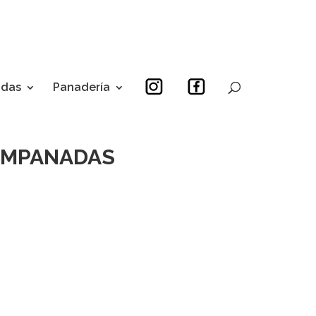
idas
Panadería
EMPANADAS